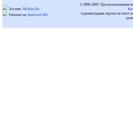
© 2006-2009. При использовании м
Хостинг:
McHost.Ru
Ко
Администрация портала не несет о
Работает на:
RunLiveCMS
разм