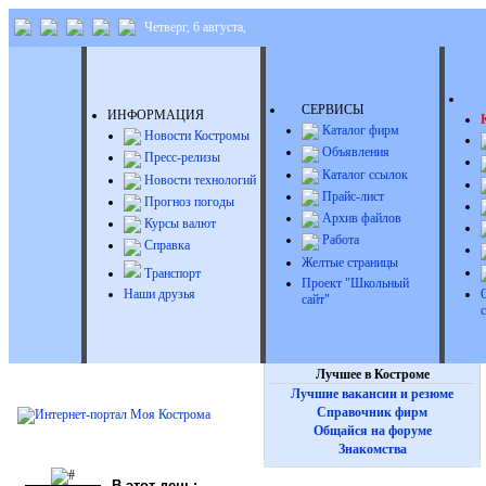
Четверг, 6 августа,
Д
СЕРВИСЫ
ИНФОРМАЦИЯ
Каталог фирм
Новости Костромы
Объявления
Пресс-релизы
Каталог ссылок
Новости технологий
Прайс-лист
Прогноз погоды
Архив файлов
Курсы валют
Работа
Справка
Желтые страницы
Транспорт
Проект "Школьный
Наши друзья
сайт"
Лучшее в Костроме
Лучшие вакансии и резюме
Справочник фирм
Общайся на форуме
Знакомства
В этот день: