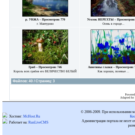
р. УНЖА – Просмотров: 770
Уголок НЕРЕХТЫ – Просмотров: 
г. Мантурово
Осень в городе...
Гриб – Просмотров: 746
Анютины глазки – Просмотров: 
Король всех грибов его ВЕЛИЧЕСТВО БЕЛЫЙ
Как хороши, полевые ...
Файлов: 40 / Страниц: 3
Powered
Adapted for
© 2006-2009. При использовании м
Хостинг:
McHost.Ru
Ко
Администрация портала не несет о
Работает на:
RunLiveCMS
разм