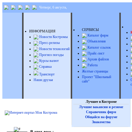
Четверг, 6 августа,
Д
СЕРВИСЫ
ИНФОРМАЦИЯ
Каталог фирм
Новости Костромы
Объявления
Пресс-релизы
Каталог ссылок
Новости технологий
Прайс-лист
Прогноз погоды
Архив файлов
Курсы валют
Работа
Справка
Желтые страницы
Транспорт
Проект "Школьный
Наши друзья
сайт"
Лучшее в Костроме
Лучшие вакансии и резюме
Справочник фирм
Общайся на форуме
Знакомства
В этот день: