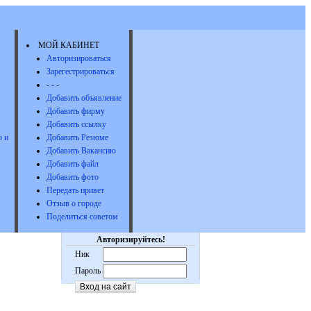
МОЙ КАБИНЕТ
Авторизироваться
Зарегестрироваться
- - -
Добавить объявление
Добавить фирму
Добавить ссылку
 и
Добавить Резюме
Добавить Вакансию
Добавить файл
Добавить фото
Передать привет
Отзыв о городе
Поделиться советом
Авторизируйтесь!
Ник
Пароль