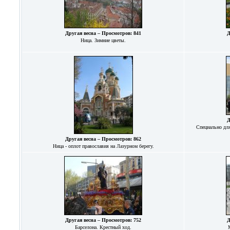
Другая весна – Просмотров: 841
Д
Ница. Зимние цветы.
Д
Специально для
Другая весна – Просмотров: 862
Ница - оплот православия на Лазурном берегу.
Другая весна – Просмотров: 752
Д
Барселона. Крестный ход.