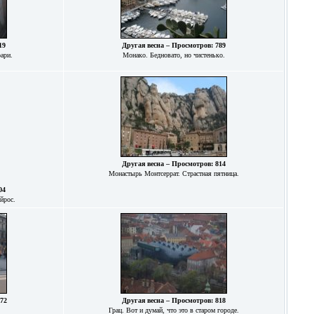
19
Другая весна – Просмотров: 789
ари.
Монако. Бедновато, но чистенько.
Другая весна – Просмотров: 814
Монастырь Монтсеррат. Страстная пятница.
04
йрос.
072
Другая весна – Просмотров: 818
Грац. Вот и думай, что это в старом городе.