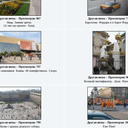
ругая весна – Просмотров: 867
Другая весна – Просмотров: 7
Ница. Зимние цветы.
Барселона. Феррари и в Барсе Ферр
(А там где крыши - Грац).
ругая весна – Просмотров: 797
 киноманов. Канны -60 кинофестиваль. Скоро.
Другая весна – Просмотров: 9
Великий мистификатор - Дали. Фиге
ругая весна – Просмотров: 799
Другая весна – Просмотров: 1
Милан с крыши домского собора.
Free Tibet!