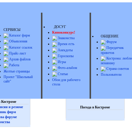
ДОСУГ
СЕРВИСЫ
Киноконкурс!
Каталог фирм
ОБЩЕНИЕ
Знакомства
Объявления
Форум
Время есть
Каталог ссылок
Передатчик
Анекдоты
приветов
Прайс-лист
Гороскопы
Кострома: люблю
Архив файлов
Игры
ненавижу
Работа
Фото-альбом
Страна советов
Желтые страницы
Статьи
Пользователи
Проект "Школьный
Обои для рабочего
сайт"
стола
 Костроме
нсии и резюме
Погода в Костроме
ник фирм
на форуме
омства