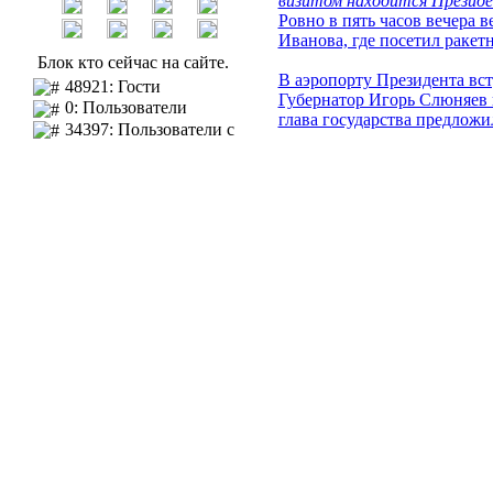
визитом находится Президе
Ровно в пять часов вечера 
Иванова, где посетил раке
Блок кто сейчас на сайте.
В аэропорту Президента вс
48921: Гости
Губернатор Игорь Слюняев п
0: Пользователи
глава государства предложил
34397: Пользователи с
регистрацией
Из аэропорта Дмитрий Мед
По-военному короткое прив
Вы гость здесь.
совмещенный с лабораторие
+ регистрация
на плазменном экране. Глав
кто имеет возможность в ни
Поиск
Другие новости Костромы:
Расширенный поиск
15.05
Костромские боле
Что интересно
питерского "Зенита"
15.05
Завершился 5-й вс
Наша кнопка
короткометражных фильмов
Если вам понравился наш
15.02
В Костроме создан
сайт то можете разместить на
фасадов домов
своем сайте нашу кнопку:
14.02
Костромская ГРЭС