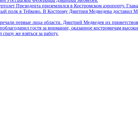
нт Российской Федерации Дмитрий Медведев.
вертолет Президента приземлился в Костромском аэропорту. Глава
тный полк в Тейково. В Кострому Дмитрия Медведева доставил М
тречали первые лица области. Дмитрий Медведев их приветствов
облагодарил гостя за внимание, оказанное костромичам высоки
 сразу же взяться за работу.
ведев отправился в академию РХБ защиты имени маршала Тимо
етствие и такой же четкий доклад. Президенту демонстрируют 
й. Опыты с ядовитыми реактивами Дмитрию Медведеву показыва
у государства интересует - герметичны ли защитные костюмы у 
х работать.
Другие областные новости:
льщики отмечают победу
15.02
В Костромской област
цементный завод стоимостью 5
ероссийский фестиваль
14.02
В Костромской област
 "Семья России"
безработных сократилась на 9
а рабочая группа по проверке
14.02
В Костромской области
преступлений снизилось на 1
 в январе увеличила выработку
15.12
В Костромской области