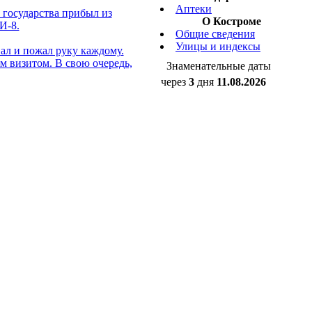
Аптеки
 государства прибыл из
О Костроме
И-8.
Общие сведения
Улицы и индексы
ал и пожал руку каждому.
м визитом. В свою очередь,
Знаменательные даты
через
3
дня
11.08.2026
1944 - Образование
шенко.
Костромской области
через
4
дня
12.08.2026
лекционный зал Химакадемии,
День Военно-воздушных сил
ют наглядно. В том числе и
через
5
дней
13.08.2026
специалистов лаборатории и
День Строителя
Курсы валют
USD
- (
)
EUR
- (
)
EUR/USD - 0
и планируется построить
:: другие валюты ::
00 млн. евро
Последние ссылки
и в 2007 численность
%
Турфирма "Атлас-К"
 за 2007 год количество
Грузоперевозки по
5%
 за 11 месяцев цена на мазут
Костроме и России