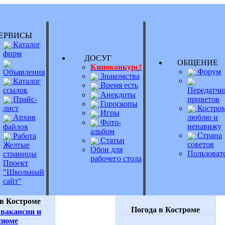
РВИСЫ
Каталог
фирм
ДОСУГ
ОБЩЕНИ
Киноконкурс!
Форум
Объявления
Знакомства
Каталог
Время есть
Передатчи
ссылок
Анекдоты
приветов
Прайс-
Гороскопы
Костром
лист
Игры
люблю и
Архив
Фото-
ненавижу
файлов
альбом
Страна
Работа
Статьи
советов
Желтые
Обои для
Пользоват
страницы
рабочего стола
Проект
"Школьный
сайт"
в Костроме
Погода в Костроме
вакансии и
езюме