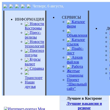
Четверг, 6 августа,
СЕРВИСЫ
ИНФОРМАЦИЯ
Каталог
Новости
фирм
Костромы
Д
Пресс-
Объявления
релизы
Каталог
Новости
ссылок
технологий
Прайс-
Прогноз
лист
погоды
Архив
Курсы
файлов
валют
Работа
Справка
Желтые
страницы
Транспорт
Проект
Наши
"Школьный
друзья
сайт"
Лучшее в Костроме
Лучшие вакансии и
резюме