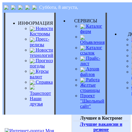
Суббота, 8 августа,
СЕРВИСЫ
ИНФОРМАЦИЯ
Каталог
Новости
фирм
Костромы
Д
Пресс-
Объявления
релизы
Каталог
Новости
ссылок
технологий
Прайс-
Прогноз
лист
погоды
Архив
Курсы
файлов
валют
Работа
Справка
Желтые
страницы
Транспорт
Проект
Наши
"Школьный
друзья
сайт"
Лучшее в Костроме
Лучшие вакансии и
резюме