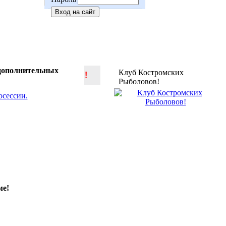
 дополнительных
Клуб Костромских
!
Рыболовов!
ме!