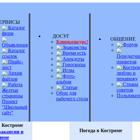
РВИСЫ
Каталог
фирм
ДОСУГ
ОБЩЕНИ
Киноконкурс!
Форум
Объявления
Знакомства
Каталог
Время есть
Передатчи
ссылок
Анекдоты
приветов
Прайс-
Гороскопы
Костром
лист
Игры
люблю и
Архив
Фото-
ненавижу
файлов
альбом
Страна
Работа
Статьи
советов
Желтые
Обои для
Пользоват
страницы
рабочего стола
Проект
"Школьный
сайт"
 Костроме
Погода в Костроме
акансии и
зюме