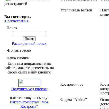
регистрацией
Утеплитель Белтеп
Плит
мине
Вы гость здесь.
+ регистрация
Поиск
Расширенный поиск
Что интересно
Наша кнопка
Если вам понравился наш
сайт то можете разместить на
своем сайте нашу кнопку:
Костромич.ру
Кост
кост
Получить код кнопки
Кост
или текстовую ссылку:
Фирма “Andria”
Осно
Интернет-портал "Моя
деят
Кострома"
прод