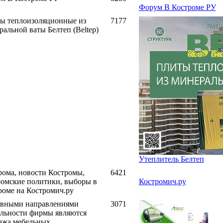
Форум В Костроме РУ
ы теплоизоляционные из
7177
ральной ваты Белтеп (Beltep)
Утеплитель Белтеп
рома, новости Костромы,
6421
ромские политики, выборы в
Костромич.ру
роме на Костромич.ру
вными направлениями
3071
ельности фирмы являются
ажа мебельных