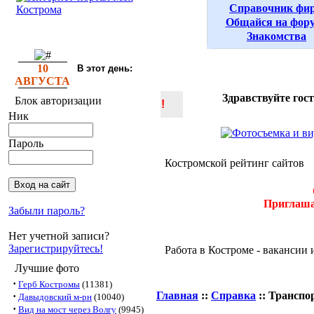
Справочник фи
Общайся на фор
Знакомства
10
В этот день:
АВГУСТА
Здравствуйте гос
Блок авторизации
!
Ник
Пароль
Костромской рейтинг сайтов
Приглаша
Забыли пароль?
Нет учетной записи?
Зарегистрируйтесь!
Работа в Костроме - вакансии 
Лучшие фото
·
Герб Костромы
(11381)
Главная
::
Справка
:: Транспо
·
Давыдовский м-рн
(10040)
·
Вид на мост через Волгу
(9945)