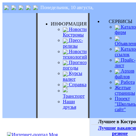
Понедельник, 10 августа,
СЕРВИС
ИНФОРМАЦИЯ
Катало
Новости
фирм
Костромы
Пресс-
Объявлен
релизы
Катало
Новости
ссылок
технологий
Прайс-
Прогноз
лист
погоды
Архив
Курсы
файлов
валют
Работа
Справка
Желтые
страницы
Транспорт
Проект
Наши
"Школьн
друзья
сайт"
Лучшее в Костр
Лучшие ваканси
резюме