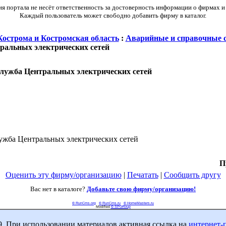
 портала не несёт ответственность за достоверность информации о фирмах и
Каждый пользователь может свободно добавить фирму в каталог.
Кострома и Костромская область
:
Аварийные и справочные 
ральных электрических сетей
лужба Центральных электрических сетей
ужба Центральных электрических сетей
П
Оценить эту фирму/организацию
|
Печатать
|
Сообщить другу
Вас нет в каталоге?
Добавьте свою фирму/организацию!
© RunCms.org
© RunCms.ru
© HomeMasters.ru
Modified
© SPGRoup
9. При использовании материалов активная ссылка на
интернет-