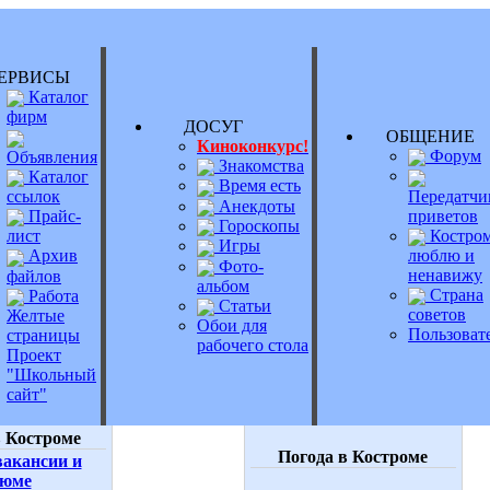
РВИСЫ
Каталог
фирм
ДОСУГ
ОБЩЕНИ
Киноконкурс!
Форум
Объявления
Знакомства
Каталог
Время есть
Передатчи
ссылок
Анекдоты
приветов
Прайс-
Гороскопы
Костром
лист
Игры
люблю и
Архив
Фото-
ненавижу
файлов
альбом
Страна
Работа
Статьи
советов
Желтые
Обои для
Пользоват
страницы
рабочего стола
Проект
"Школьный
сайт"
 Костроме
Погода в Костроме
акансии и
зюме