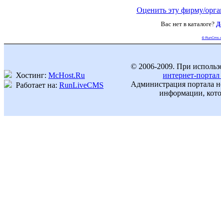
Оценить эту фирму/орг
Вас нет в каталоге?
Д
© RunCms.
© 2006-2009. При использ
Хостинг:
McHost.Ru
интернет-портал
Администрация портала не
Работает на:
RunLiveCMS
информации, кото