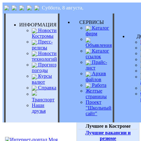
Суббота, 8 августа,
СЕРВИСЫ
ИНФОРМАЦИЯ
Каталог
Новости
фирм
Костромы
Д
Пресс-
Объявления
релизы
Каталог
Новости
ссылок
технологий
Прайс-
Прогноз
лист
погоды
Архив
Курсы
файлов
валют
Работа
Справка
Желтые
страницы
Транспорт
Проект
Наши
"Школьный
друзья
сайт"
Лучшее в Костроме
Лучшие вакансии и
резюме