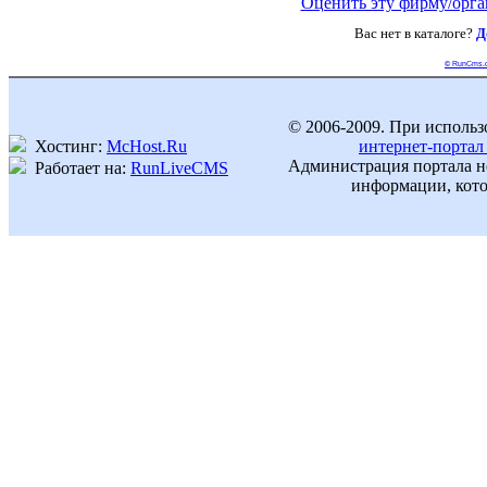
Оценить эту фирму/орг
Вас нет в каталоге?
Д
© RunCms.
© 2006-2009. При использ
Хостинг:
McHost.Ru
интернет-портал
Администрация портала не
Работает на:
RunLiveCMS
информации, кото