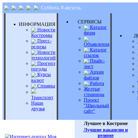
Суббота, 8 августа,
СЕРВИСЫ
ИНФОРМАЦИЯ
Каталог
Новости
фирм
Костромы
Д
Пресс-
Объявления
релизы
Каталог
Новости
ссылок
технологий
Прайс-
Прогноз
лист
погоды
Архив
Курсы
файлов
валют
Работа
Справка
Желтые
страницы
Транспорт
Проект
Наши
"Школьный
друзья
сайт"
Лучшее в Костроме
Лучшие вакансии и
резюме