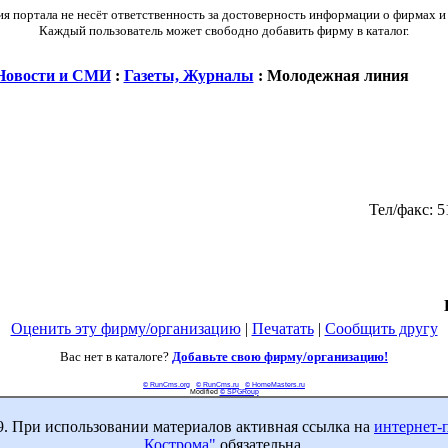
 портала не несёт ответственность за достоверность информации о фирмах и
Каждый пользователь может свободно добавить фирму в каталог.
Новости и СМИ
:
Газеты, Журналы
: Молодежная линия
Тел/факс: 5
Оценить эту фирму/организацию
|
Печатать
|
Сообщить другу
Вас нет в каталоге?
Добавьте свою фирму/организацию!
© RunCms.org
© RunCms.ru
© HomeMasters.ru
Modified
© SPGRoup
9. При использовании материалов активная ссылка на
интернет-
Кострома"
обязательна.