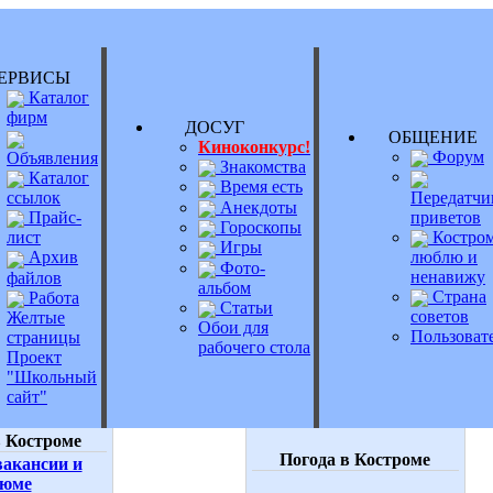
РВИСЫ
Каталог
фирм
ДОСУГ
ОБЩЕНИ
Киноконкурс!
Форум
Объявления
Знакомства
Каталог
Время есть
Передатчи
ссылок
Анекдоты
приветов
Прайс-
Гороскопы
Костром
лист
Игры
люблю и
Архив
Фото-
ненавижу
файлов
альбом
Страна
Работа
Статьи
советов
Желтые
Обои для
Пользоват
страницы
рабочего стола
Проект
"Школьный
сайт"
 Костроме
Погода в Костроме
акансии и
зюме