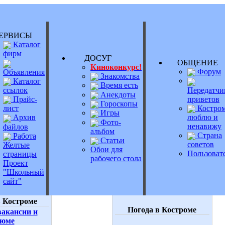
РВИСЫ
Каталог
фирм
ДОСУГ
ОБЩЕНИ
Киноконкурс!
Форум
Объявления
Знакомства
Каталог
Время есть
Передатчи
ссылок
Анекдоты
приветов
Прайс-
Гороскопы
Костром
лист
Игры
люблю и
Архив
Фото-
ненавижу
файлов
альбом
Страна
Работа
Статьи
советов
Желтые
Обои для
Пользоват
страницы
рабочего стола
Проект
"Школьный
сайт"
 Костроме
Погода в Костроме
акансии и
зюме