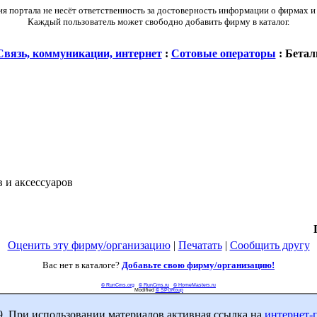
 портала не несёт ответственность за достоверность информации о фирмах и
Каждый пользователь может свободно добавить фирму в каталог.
Связь, коммуникации, интернет
:
Сотовые операторы
: Бетал
 и аксессуаров
Оценить эту фирму/организацию
|
Печатать
|
Сообщить другу
Вас нет в каталоге?
Добавьте свою фирму/организацию!
© RunCms.org
© RunCms.ru
© HomeMasters.ru
Modified
© SPGRoup
9. При использовании материалов активная ссылка на
интернет-