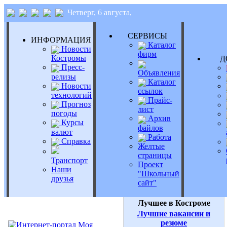
Четверг, 6 августа,
СЕРВИСЫ
ИНФОРМАЦИЯ
Каталог
Новости
фирм
Костромы
Д
Пресс-
Объявления
релизы
Каталог
Новости
ссылок
технологий
Прайс-
Прогноз
лист
погоды
Архив
Курсы
файлов
валют
Работа
Справка
Желтые
страницы
Транспорт
Проект
Наши
"Школьный
друзья
сайт"
Лучшее в Костроме
Лучшие вакансии и
резюме