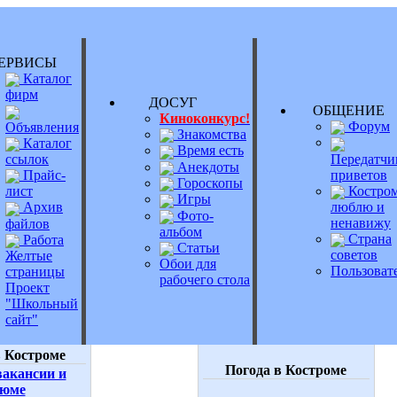
РВИСЫ
Каталог
фирм
ДОСУГ
ОБЩЕНИ
Киноконкурс!
Форум
Объявления
Знакомства
Каталог
Время есть
Передатчи
ссылок
Анекдоты
приветов
Прайс-
Гороскопы
Костром
лист
Игры
люблю и
Архив
Фото-
ненавижу
файлов
альбом
Страна
Работа
Статьи
советов
Желтые
Обои для
Пользоват
страницы
рабочего стола
Проект
"Школьный
сайт"
 Костроме
Погода в Костроме
акансии и
зюме