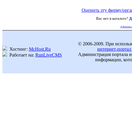
Оценить эту фирму/орг
Вас нет в каталоге?
Д
© RunCms.
© 2006-2009. При использ
Хостинг:
McHost.Ru
интернет-портал
Администрация портала не
Работает на:
RunLiveCMS
информации, кото