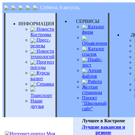
Суббота, 8 августа,
СЕРВИСЫ
ИНФОРМАЦИЯ
Каталог
Новости
фирм
Костромы
Д
Пресс-
Объявления
релизы
Каталог
Новости
ссылок
технологий
Прайс-
Прогноз
лист
погоды
Архив
Курсы
файлов
валют
Работа
Справка
Желтые
страницы
Транспорт
Проект
Наши
"Школьный
друзья
сайт"
Лучшее в Костроме
Лучшие вакансии и
резюме