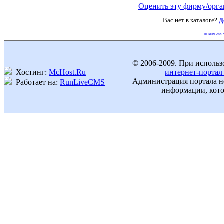
Оценить эту фирму/орг
Вас нет в каталоге?
Д
© RunCms.
© 2006-2009. При использ
Хостинг:
McHost.Ru
интернет-портал
Администрация портала не
Работает на:
RunLiveCMS
информации, кото