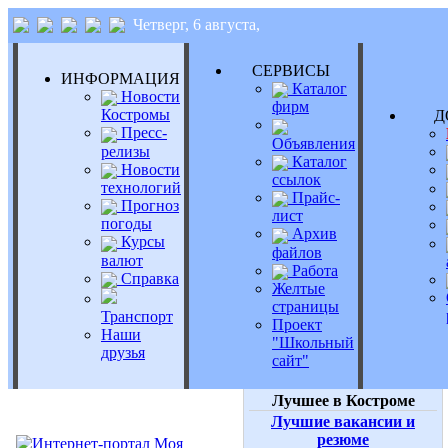
Четверг, 6 августа,
СЕРВИСЫ
ИНФОРМАЦИЯ
Каталог
Новости
фирм
Костромы
Д
Пресс-
Объявления
релизы
Каталог
Новости
ссылок
технологий
Прайс-
Прогноз
лист
погоды
Архив
Курсы
файлов
валют
Работа
Справка
Желтые
страницы
Транспорт
Проект
Наши
"Школьный
друзья
сайт"
Лучшее в Костроме
Лучшие вакансии и
резюме