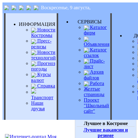
Воскресенье, 9 августа,
СЕРВИСЫ
ИНФОРМАЦИЯ
Каталог
Новости
фирм
Костромы
Д
Пресс-
Объявления
релизы
Каталог
Новости
ссылок
технологий
Прайс-
Прогноз
лист
погоды
Архив
Курсы
файлов
валют
Работа
Справка
Желтые
страницы
Транспорт
Проект
Наши
"Школьный
друзья
сайт"
Лучшее в Костроме
Лучшие вакансии и
резюме