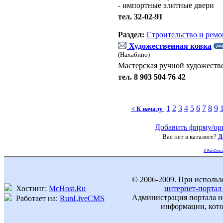
- импортные элитные двери
тел. 32-02-91
Раздел:
Строительство и ремо
Художественная ковка
(Нахабино)
Мастерская ручной художеств
тел. 8 903 504 76 42
1
2
3
4
5
6
7
8
9
< К началу
Добавить фирму/ор
Вас нет в каталоге?
Д
© RunCms.
© 2006-2009. При использ
Хостинг:
McHost.Ru
интернет-портал
Администрация портала не
Работает на:
RunLiveCMS
информации, кото