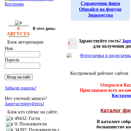
Справочник фирм
Общайся на форуме
Знакомства
9
В этот день:
АВГУСТА
Здравствуйте гость!
Зар
Блок авторизации
!
для получения д
Ник
Пароль
Костромской рейтинг сайтов
Открылся Кос
Забыли пароль?
Приглашаем всех желаю
Костром
Нет учетной записи?
Зарегистрируйтесь!
Каталог ф
Блок кто сейчас на сайте.
49432: Гости
В каталоге соб
0: Пользователи
большинстве ко
34397: Пользователи с