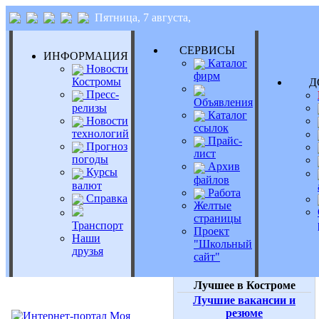
Пятница, 7 августа,
СЕРВИСЫ
ИНФОРМАЦИЯ
Каталог
Новости
фирм
Костромы
Д
Пресс-
Объявления
релизы
Каталог
Новости
ссылок
технологий
Прайс-
Прогноз
лист
погоды
Архив
Курсы
файлов
валют
Работа
Справка
Желтые
страницы
Транспорт
Проект
Наши
"Школьный
друзья
сайт"
Лучшее в Костроме
Лучшие вакансии и
резюме