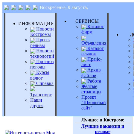
Воскресенье, 9 августа,
СЕРВИСЫ
ИНФОРМАЦИЯ
Каталог
Новости
фирм
Костромы
Д
Пресс-
Объявления
релизы
Каталог
Новости
ссылок
технологий
Прайс-
Прогноз
лист
погоды
Архив
Курсы
файлов
валют
Работа
Справка
Желтые
страницы
Транспорт
Проект
Наши
"Школьный
друзья
сайт"
Лучшее в Костроме
Лучшие вакансии и
резюме