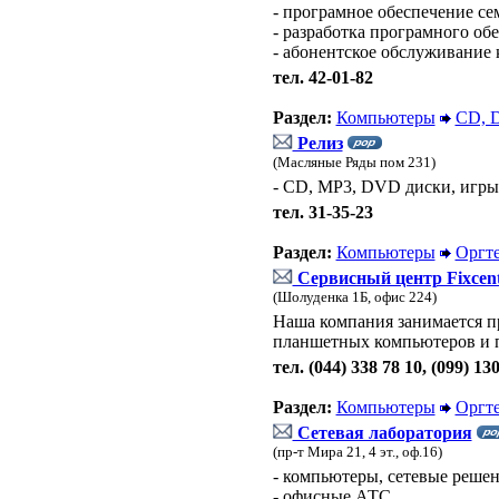
- програмное обеспечение се
- разработка програмного об
- абонентское обслуживание
тел. 42-01-82
Раздел:
Компьютеры
CD, 
Релиз
(Масляные Ряды пом 231)
- CD, MP3, DVD диски, игры
тел. 31-35-23
Раздел:
Компьютеры
Оргт
Сервисный центр Fixcen
(Шолуденка 1Б, офис 224)
Наша компания занимается п
планшетных компьютеров и 
тел. (044) 338 78 10, (099) 13
Раздел:
Компьютеры
Оргт
Сетевая лаборатория
(пр-т Мира 21, 4 эт., оф.16)
- компьютеры, сетевые реше
- офисные АТС