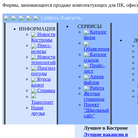
Фирмы, занимающиеся продаже комплектующих для ПК, офисно
Суббота, 8 августа,
СЕРВИСЫ
ИНФОРМАЦИЯ
Каталог
Новости
фирм
Костромы
Д
Пресс-
Объявления
релизы
Каталог
Новости
ссылок
технологий
Прайс-
Прогноз
лист
погоды
Архив
Курсы
файлов
валют
Работа
Справка
Желтые
страницы
Транспорт
Проект
Наши
"Школьный
друзья
сайт"
Лучшее в Костроме
Лучшие вакансии и