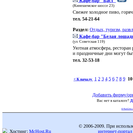
Кафе-бар "Баст"
(Кинешемское шоссе 23)
Свежее холодное пиво, горяч
тел. 54-21-64
Раздел:
Отдых, туризм, разв
Кафе-бар "Белая лошад
(ул. Советская 119)
Уютная атмосфера, ресторан 
и праздничные дни могут бы
тел. 32-53-18
1
2
3
4
5
6
7
8
9
1
< К началу
Добавить фирму/ор
Вас нет в каталоге?
Д
© RunCms.
© 2006-2009. При использ
Хостинг:
McHost.Ru
интернет-портал