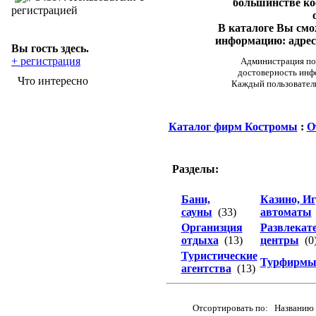
большинстве ко
регистрацией
В каталоге Вы см
информацию: адреса
Вы гость здесь.
+ регистрация
Администрация пор
достоверность инф
Что интересно
Каждый пользовател
Каталог фирм Костромы
:
О
Разделы:
Бани,
Казино, И
сауны
(33)
автоматы
Организция
Развлекат
отдыха
(13)
центры
(0
Туристические
Турфирм
агентства
(13)
Отсортировать по: Названию 