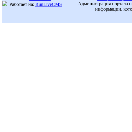
Администрация портала не
Работает на:
RunLiveCMS
информации, кото