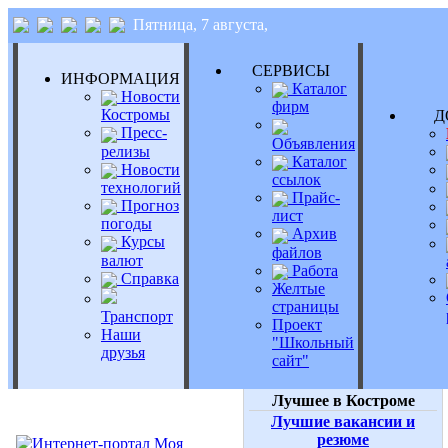
Пятница, 7 августа,
СЕРВИСЫ
ИНФОРМАЦИЯ
Каталог
Новости
фирм
Костромы
Д
Пресс-
Объявления
релизы
Каталог
Новости
ссылок
технологий
Прайс-
Прогноз
лист
погоды
Архив
Курсы
файлов
валют
Работа
Справка
Желтые
страницы
Транспорт
Проект
Наши
"Школьный
друзья
сайт"
Лучшее в Костроме
Лучшие вакансии и
резюме