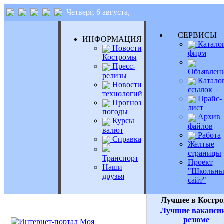
Четверг, 6 августа,
СЕРВИС
ИНФОРМАЦИЯ
Катало
Новости
фирм
Костромы
Пресс-
Объявлен
релизы
Катало
Новости
ссылок
технологий
Прайс-
Прогноз
лист
погоды
Архив
Курсы
файлов
валют
Работа
Справка
Желтые
страницы
Транспорт
Проект
Наши
"Школьн
друзья
сайт"
Лучшее в Костро
Лучшие ваканси
резюме