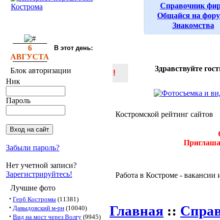
Справочник фи
Общайся на фор
Знакомства
6
В этот день:
АВГУСТА
Здравствуйте гост
Блок авторизации
!
Ник
Пароль
Костромской рейтинг сайтов
Приглашае
Забыли пароль?
Нет учетной записи?
Зарегистрируйтесь!
Работа в Костроме - вакансии 
Лучшие фото
·
Герб Костромы
(11381)
Главная
::
Спра
·
Давыдовский м-рн
(10040)
·
Вид на мост через Волгу
(9945)