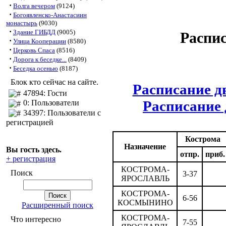
·
Волга вечером
(9124)
·
Богоявленско-Анастасиин
монастырь
(9030)
·
Здание ГИБДД
(9005)
Распис
·
Улица Кооперации
(8580)
·
Церковь Спаса
(8516)
·
Дорога к беседке...
(8409)
·
Беседка осенью
(8187)
Блок кто сейчас на сайте.
Расписание д
47894: Гости
Расписание
0: Пользователи
34397: Пользователи с
регистрацией
Кострома
Назначение
Вы гость здесь.
отпр.
приб.
+ регистрация
КОСТРОМА-
Поиск
3-37
ЯРОСЛАВЛЬ
КОСТРОМА-
6-56
КОСМЫНИНО
Расширенный поиск
КОСТРОМА-
Что интересно
7-55