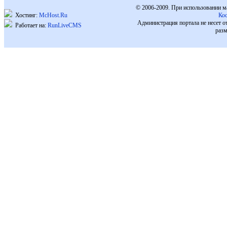
© 2006-2009. При использовании м
Хостинг:
McHost.Ru
Ко
Администрация портала не несет о
Работает на:
RunLiveCMS
разм