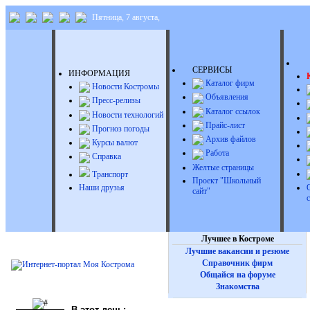
Пятница, 7 августа,
Д
СЕРВИСЫ
ИНФОРМАЦИЯ
Каталог фирм
Новости Костромы
Объявления
Пресс-релизы
Каталог ссылок
Новости технологий
Прайс-лист
Прогноз погоды
Архив файлов
Курсы валют
Работа
Справка
Желтые страницы
Транспорт
Проект "Школьный
Наши друзья
сайт"
Лучшее в Костроме
Лучшие вакансии и резюме
Справочник фирм
Общайся на форуме
Знакомства
В этот день: