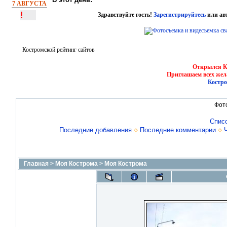
7 АВГУСТА
!
Здравствуйте гость!
Зарегистрируйтесь
или ав
Костромской рейтинг сайтов
Открылся Ко
Приглашаем всех жел
Костро
Фот
Спис
Последние добавления
Последние комментарии
Главная
>
Моя Кострома
>
Моя Кострома