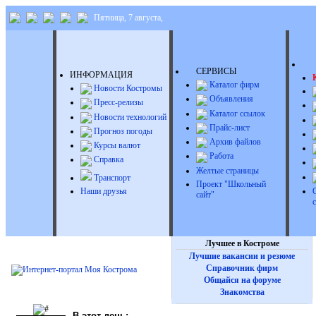
Пятница, 7 августа,
Д
СЕРВИСЫ
ИНФОРМАЦИЯ
Каталог фирм
Новости Костромы
Объявления
Пресс-релизы
Каталог ссылок
Новости технологий
Прайс-лист
Прогноз погоды
Архив файлов
Курсы валют
Работа
Справка
Желтые страницы
Транспорт
Проект "Школьный
Наши друзья
сайт"
Лучшее в Костроме
Лучшие вакансии и резюме
Справочник фирм
Общайся на форуме
Знакомства
В этот день: