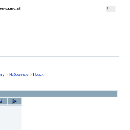
!
озможностей!
нгу
Избранные
Поиск