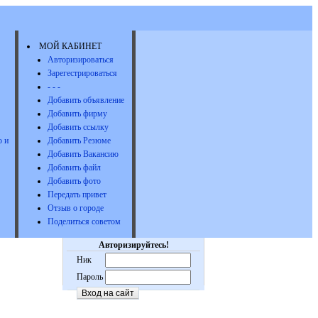
МОЙ КАБИНЕТ
Авторизироваться
Зарегестрироваться
- - -
Добавить объявление
Добавить фирму
Добавить ссылку
 и
Добавить Резюме
Добавить Вакансию
Добавить файл
Добавить фото
Передать привет
Отзыв о городе
Поделиться советом
Авторизируйтесь!
Ник
Пароль