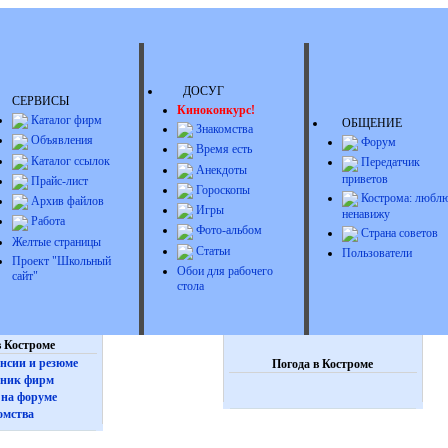
ДОСУГ
СЕРВИСЫ
Киноконкурс!
Каталог фирм
ОБЩЕНИЕ
Знакомства
Объявления
Форум
Время есть
Каталог ссылок
Передатчик
Анекдоты
приветов
Прайс-лист
Гороскопы
Кострома: люблю
Архив файлов
Игры
ненавижу
Работа
Фото-альбом
Страна советов
Желтые страницы
Статьи
Пользователи
Проект "Школьный
Обои для рабочего
сайт"
стола
 Костроме
нсии и резюме
Погода в Костроме
ник фирм
на форуме
омства