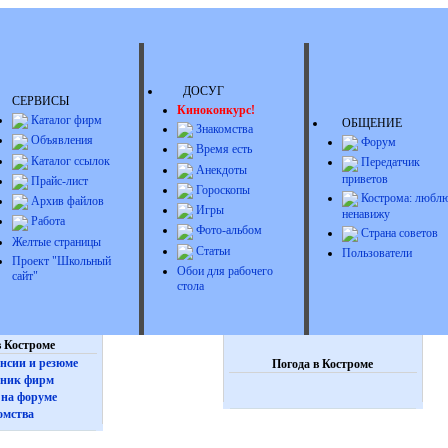
ДОСУГ
СЕРВИСЫ
Киноконкурс!
Каталог фирм
ОБЩЕНИЕ
Знакомства
Объявления
Форум
Время есть
Каталог ссылок
Передатчик
Анекдоты
приветов
Прайс-лист
Гороскопы
Кострома: люблю
Архив файлов
Игры
ненавижу
Работа
Фото-альбом
Страна советов
Желтые страницы
Статьи
Пользователи
Проект "Школьный
Обои для рабочего
сайт"
стола
 Костроме
нсии и резюме
Погода в Костроме
ник фирм
на форуме
омства