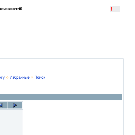
!
озможностей!
нгу
Избранные
Поиск