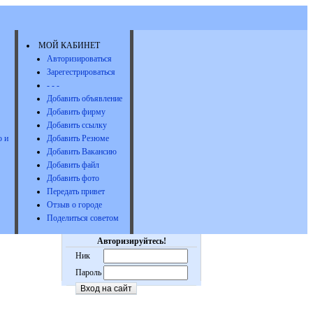
МОЙ КАБИНЕТ
Авторизироваться
Зарегестрироваться
- - -
Добавить объявление
Добавить фирму
Добавить ссылку
 и
Добавить Резюме
Добавить Вакансию
Добавить файл
Добавить фото
Передать привет
Отзыв о городе
Поделиться советом
Авторизируйтесь!
Ник
Пароль