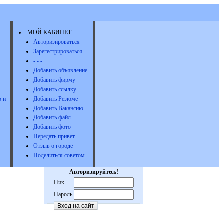
МОЙ КАБИНЕТ
Авторизироваться
Зарегестрироваться
- - -
Добавить объявление
Добавить фирму
Добавить ссылку
 и
Добавить Резюме
Добавить Вакансию
Добавить файл
Добавить фото
Передать привет
Отзыв о городе
Поделиться советом
Авторизируйтесь!
Ник
Пароль