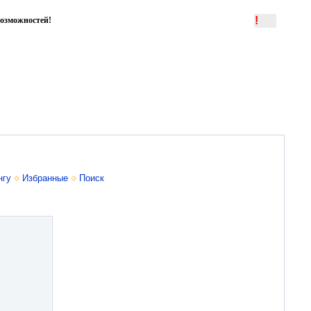
!
озможностей!
нгу
Избранные
Поиск