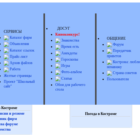
ДОСУГ
СЕРВИСЫ
Киноконкурс!
Каталог фирм
ОБЩЕНИЕ
Знакомства
Объявления
Форум
Время есть
Каталог ссылок
Передатчик
Анекдоты
приветов
Прайс-лист
Гороскопы
Кострома: люблю
Архив файлов
Игры
ненавижу
Работа
Фото-альбом
Страна советов
Желтые страницы
Статьи
Пользователи
Проект "Школьный
Обои для рабочего
сайт"
стола
 Костроме
нсии и резюме
Погода в Костроме
ник фирм
на форуме
омства