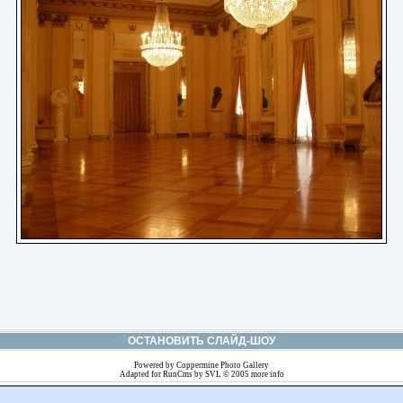
ОСТАНОВИТЬ СЛАЙД-ШОУ
Powered by
Coppermine Photo Gallery
Adapted for
RunCms
by
SVL
© 2005
more info