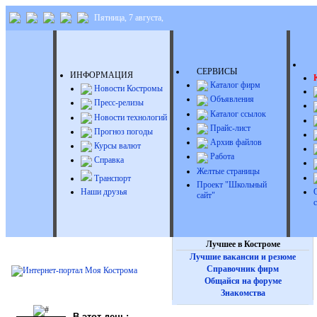
Пятница, 7 августа,
Д
СЕРВИСЫ
ИНФОРМАЦИЯ
Каталог фирм
Новости Костромы
Объявления
Пресс-релизы
Каталог ссылок
Новости технологий
Прайс-лист
Прогноз погоды
Архив файлов
Курсы валют
Работа
Справка
Желтые страницы
Транспорт
Проект "Школьный
Наши друзья
сайт"
Лучшее в Костроме
Лучшие вакансии и резюме
Справочник фирм
Общайся на форуме
Знакомства
В этот день: