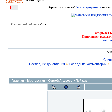
7 АВГУСТА
!
Здравствуйте гость!
Зарегистрируйтесь
или ав
Костромской рейтинг сайтов
Открылся Ко
Приглашаем всех жел
Костро
Фот
Спис
Последние добавления
Последние комментарии
Главная
>
Мастерская
>
Сергей Андреев
>
Пейзаж