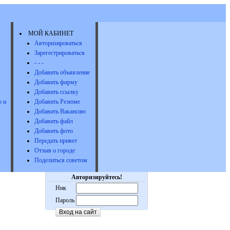
МОЙ КАБИНЕТ
Авторизироваться
Зарегестрироваться
- - -
Добавить объявление
Добавить фирму
Добавить ссылку
 и
Добавить Резюме
Добавить Вакансию
Добавить файл
Добавить фото
Передать привет
Отзыв о городе
Поделиться советом
Авторизируйтесь!
Ник
Пароль