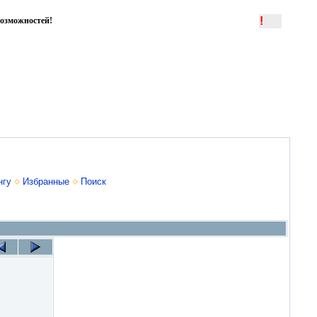
!
озможностей!
нгу
Избранные
Поиск