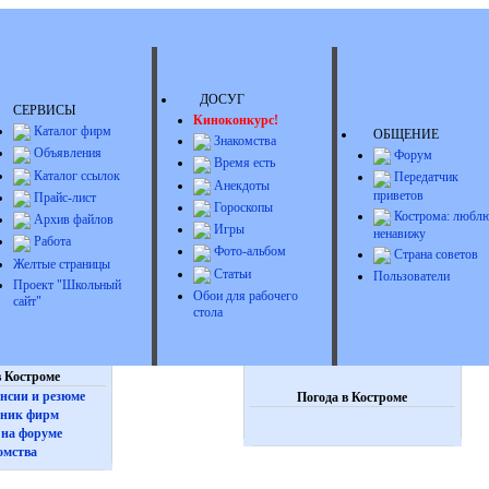
ДОСУГ
СЕРВИСЫ
Киноконкурс!
Каталог фирм
ОБЩЕНИЕ
Знакомства
Объявления
Форум
Время есть
Каталог ссылок
Передатчик
Анекдоты
приветов
Прайс-лист
Гороскопы
Кострома: люблю
Архив файлов
Игры
ненавижу
Работа
Фото-альбом
Страна советов
Желтые страницы
Статьи
Пользователи
Проект "Школьный
Обои для рабочего
сайт"
стола
 Костроме
нсии и резюме
Погода в Костроме
ник фирм
на форуме
омства