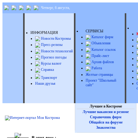
Четверг, 6 августа,
Д
СЕРВИСЫ
ИНФОРМАЦИЯ
Каталог фирм
Новости Костромы
Объявления
Пресс-релизы
Каталог ссылок
Новости технологий
Прайс-лист
Прогноз погоды
Архив файлов
Курсы валют
Работа
Справка
Желтые страницы
Транспорт
Проект "Школьный
Наши друзья
сайт"
Лучшее в Костроме
Лучшие вакансии и резюме
Справочник фирм
Общайся на форуме
Знакомства
В этот день: