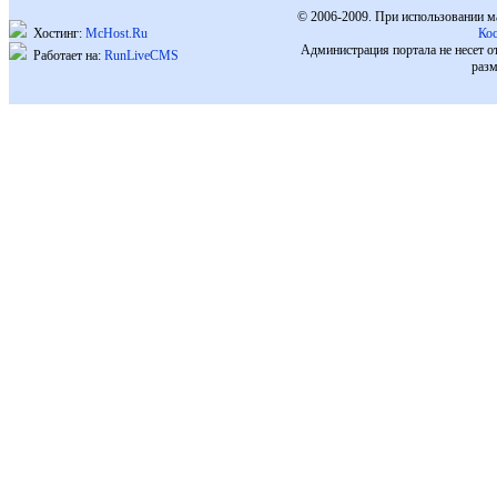
© 2006-2009. При использовании м
Хостинг:
McHost.Ru
Ко
Администрация портала не несет о
Работает на:
RunLiveCMS
разм