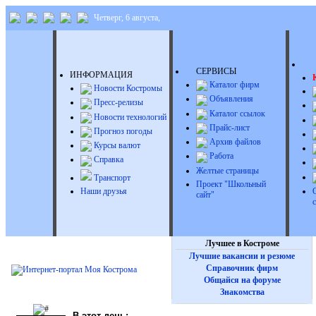
Четверг, 6 августа,
Д
СЕРВИСЫ
ИНФОРМАЦИЯ
Каталог фирм
Новости Костромы
Объявления
Пресс-релизы
Каталог ссылок
Новости технологий
Прайс-лист
Прогноз погоды
Архив файлов
Курсы валют
Работа
Справка
Желтые страницы
Транспорт
Проект "Школьный
Наши друзья
сайт"
Лучшее в Костроме
Лучшие вакансии и резюме
Справочник фирм
Общайся на форуме
Знакомства
В этот день: