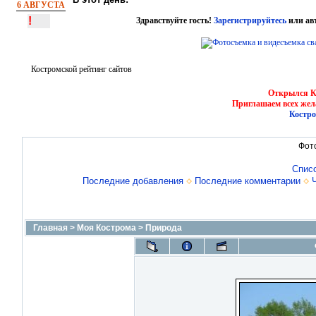
6 АВГУСТА
!
Здравствуйте гость!
Зарегистрируйтесь
или ав
Костромской рейтинг сайтов
Открылся Ко
Приглашаем всех жел
Костро
Фот
Спис
Последние добавления
Последние комментарии
Главная
>
Моя Кострома
>
Природа