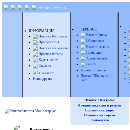
Четверг, 6 августа,
Д
СЕРВИСЫ
ИНФОРМАЦИЯ
Каталог фирм
Новости Костромы
Объявления
Пресс-релизы
Каталог ссылок
Новости технологий
Прайс-лист
Прогноз погоды
Архив файлов
Курсы валют
Работа
Справка
Желтые страницы
Транспорт
Проект "Школьный
Наши друзья
сайт"
Лучшее в Костроме
Лучшие вакансии и резюме
Справочник фирм
Общайся на форуме
Знакомства
В этот день: