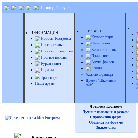
Пятница, 7 августа,
Д
СЕРВИСЫ
ИНФОРМАЦИЯ
Каталог фирм
Новости Костромы
Объявления
Пресс-релизы
Каталог ссылок
Новости технологий
Прайс-лист
Прогноз погоды
Архив файлов
Курсы валют
Работа
Справка
Желтые страницы
Транспорт
Проект "Школьный
Наши друзья
сайт"
Лучшее в Костроме
Лучшие вакансии и резюме
Справочник фирм
Общайся на форуме
Знакомства
В этот день: