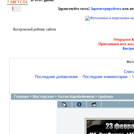
7 АВГУСТА
!
Здравствуйте гость!
Зарегистрируйтесь
или ав
Костромской рейтинг сайтов
Открылся Ко
Приглашаем всех жел
Костро
Фот
Спис
Последние добавления
Последние комментарии
Главная
>
Мастерская
>
Антон Коробейников
>
графика