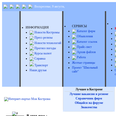
Воскресенье, 9 августа,
Д
СЕРВИСЫ
ИНФОРМАЦИЯ
Каталог фирм
Новости Костромы
Объявления
Пресс-релизы
Каталог ссылок
Новости технологий
Прайс-лист
Прогноз погоды
Архив файлов
Курсы валют
Работа
Справка
Желтые страницы
Транспорт
Проект "Школьный
Наши друзья
сайт"
Лучшее в Костроме
Лучшие вакансии и резюме
Справочник фирм
Общайся на форуме
Знакомства
В этот день: