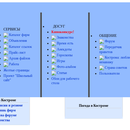
ДОСУГ
СЕРВИСЫ
Киноконкурс!
Каталог фирм
ОБЩЕНИЕ
Знакомства
Объявления
Форум
Время есть
Каталог ссылок
Передатчик
Анекдоты
приветов
Прайс-лист
Гороскопы
Кострома: люблю
Архив файлов
Игры
ненавижу
Работа
Фото-альбом
Страна советов
Желтые страницы
Статьи
Пользователи
Проект "Школьный
Обои для рабочего
сайт"
стола
 Костроме
нсии и резюме
Погода в Костроме
ник фирм
на форуме
омства