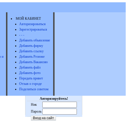
МОЙ КАБИНЕТ
Авторизироваться
Зарегестрироваться
- - -
Добавить объявление
Добавить фирму
Добавить ссылку
 и
Добавить Резюме
Добавить Вакансию
Добавить файл
Добавить фото
Передать привет
Отзыв о городе
Поделиться советом
Авторизируйтесь!
Ник
Пароль