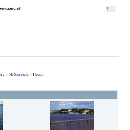
!
озможностей!
нгу
Избранные
Поиск