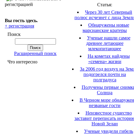
регистрацией
Статья:
Через 30 лет Северный
полюс исчезнет с лица Земл
Вы гость здесь.
Обнаружены новые
+ регистрация
марсианские кратеры
Поиск
Ученые нашли самое
древнее летающее
млекопитающее
Расширенный поиск
На кометах найдены
«семена» жизни
Что интересно
За 2006 год воздух на Зем
подогрелся почти на
полградуса
Получены первые снимк
Солнца
В Черном море обнаруже
незваные гости
Неизвестное существо
заставит переписать истори
Новой Зелан
Ученые увидели гибель