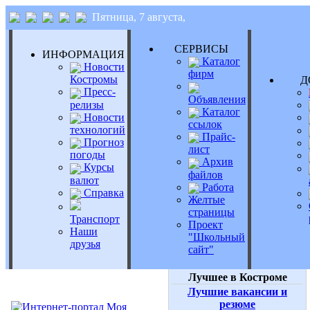
Пятница, 7 августа,
СЕРВИСЫ
ИНФОРМАЦИЯ
Каталог
Новости
фирм
Костромы
Д
Пресс-
Объявления
релизы
Каталог
Новости
ссылок
технологий
Прайс-
Прогноз
лист
погоды
Архив
Курсы
файлов
валют
Работа
Справка
Желтые
страницы
Транспорт
Проект
Наши
"Школьный
друзья
сайт"
Лучшее в Костроме
Лучшие вакансии и
резюме