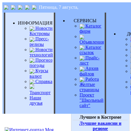
Пятница, 7 августа,
СЕРВИСЫ
ИНФОРМАЦИЯ
Каталог
Новости
фирм
Костромы
Д
Пресс-
Объявления
релизы
Каталог
Новости
ссылок
технологий
Прайс-
Прогноз
лист
погоды
Архив
Курсы
файлов
валют
Работа
Справка
Желтые
страницы
Транспорт
Проект
Наши
"Школьный
друзья
сайт"
Лучшее в Костроме
Лучшие вакансии и
резюме