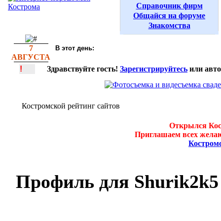
Справочник фирм
Общайся на форуме
Знакомства
7
В этот день:
АВГУСТА
!
Здравствуйте гость!
Зарегистрируйтесь
или авто
Костромской рейтинг сайтов
Открылся Кос
Приглашаем всех желаю
Костром
Профиль для Shurik2k5