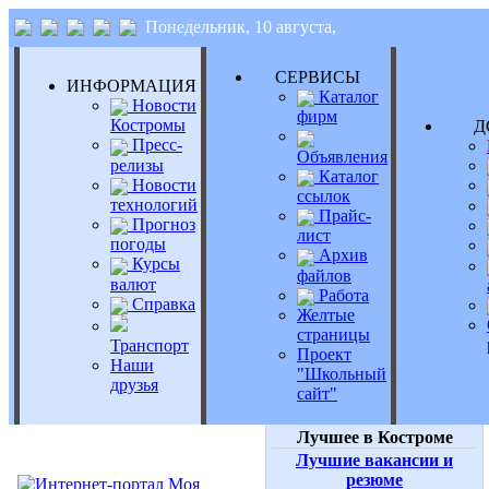
Понедельник, 10 августа,
СЕРВИСЫ
ИНФОРМАЦИЯ
Каталог
Новости
фирм
Костромы
Д
Пресс-
Объявления
релизы
Каталог
Новости
ссылок
технологий
Прайс-
Прогноз
лист
погоды
Архив
Курсы
файлов
валют
Работа
Справка
Желтые
страницы
Транспорт
Проект
Наши
"Школьный
друзья
сайт"
Лучшее в Костроме
Лучшие вакансии и
резюме