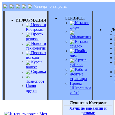
Четверг, 6 августа,
СЕРВИСЫ
ИНФОРМАЦИЯ
Каталог
Новости
фирм
Костромы
Д
Пресс-
Объявления
релизы
Каталог
Новости
ссылок
технологий
Прайс-
Прогноз
лист
погоды
Архив
Курсы
файлов
валют
Работа
Справка
Желтые
страницы
Транспорт
Проект
Наши
"Школьный
друзья
сайт"
Лучшее в Костроме
Лучшие вакансии и
резюме