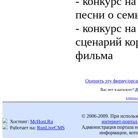
- конкурс н
песни о сем
- конкурс н
сценарий ко
фильма
Оценить эту фирму/орг
Вас нет в каталоге?
Д
© RunCms.
© 2006-2009. При использ
Хостинг:
McHost.Ru
интернет-портал
Администрация портала не
Работает на:
RunLiveCMS
информации, кото