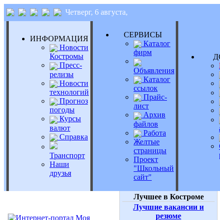
Четверг, 6 августа,
СЕРВИСЫ
ИНФОРМАЦИЯ
Каталог
Новости
фирм
Костромы
Д
Пресс-
Объявления
релизы
Каталог
Новости
ссылок
технологий
Прайс-
Прогноз
лист
погоды
Архив
Курсы
файлов
валют
Работа
Справка
Желтые
страницы
Транспорт
Проект
Наши
"Школьный
друзья
сайт"
Лучшее в Костроме
Лучшие вакансии и
резюме