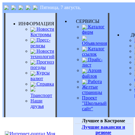
Пятница, 7 августа,
СЕРВИСЫ
ИНФОРМАЦИЯ
Каталог
Новости
фирм
Костромы
Д
Пресс-
Объявления
релизы
Каталог
Новости
ссылок
технологий
Прайс-
Прогноз
лист
погоды
Архив
Курсы
файлов
валют
Работа
Справка
Желтые
страницы
Транспорт
Проект
Наши
"Школьный
друзья
сайт"
Лучшее в Костроме
Лучшие вакансии и
резюме