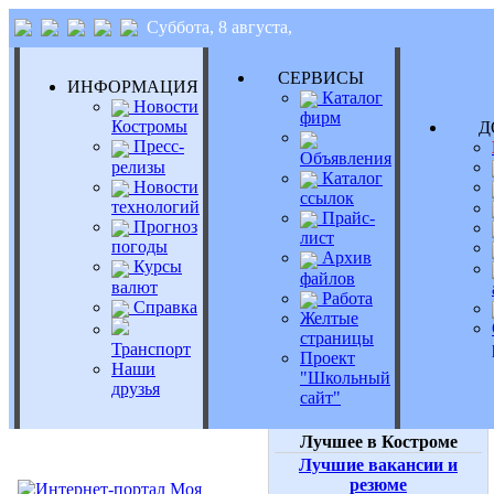
Суббота, 8 августа,
СЕРВИСЫ
ИНФОРМАЦИЯ
Каталог
Новости
фирм
Костромы
Д
Пресс-
Объявления
релизы
Каталог
Новости
ссылок
технологий
Прайс-
Прогноз
лист
погоды
Архив
Курсы
файлов
валют
Работа
Справка
Желтые
страницы
Транспорт
Проект
Наши
"Школьный
друзья
сайт"
Лучшее в Костроме
Лучшие вакансии и
резюме