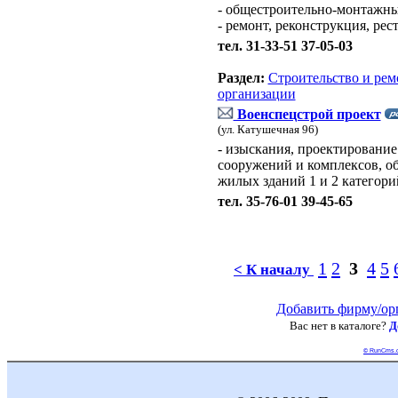
- общестроительно-монтажны
- ремонт, реконструкция, рес
тел. 31-33-51 37-05-03
Раздел:
Строительство и рем
организации
Военспецстрой проект
(ул. Катушечная 96)
- изыскания, проектирование
сооружений и комплексов, о
жилых зданий 1 и 2 категор
тел. 35-76-01 39-45-65
1
2
3
4
5
< К началу
Добавить фирму/ор
Вас нет в каталоге?
Д
© RunCms.