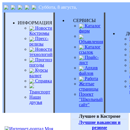
Суббота, 8 августа,
СЕРВИСЫ
ИНФОРМАЦИЯ
Каталог
Новости
фирм
Костромы
Д
Пресс-
Объявления
релизы
Каталог
Новости
ссылок
технологий
Прайс-
Прогноз
лист
погоды
Архив
Курсы
файлов
валют
Работа
Справка
Желтые
страницы
Транспорт
Проект
Наши
"Школьный
друзья
сайт"
Лучшее в Костроме
Лучшие вакансии и
резюме