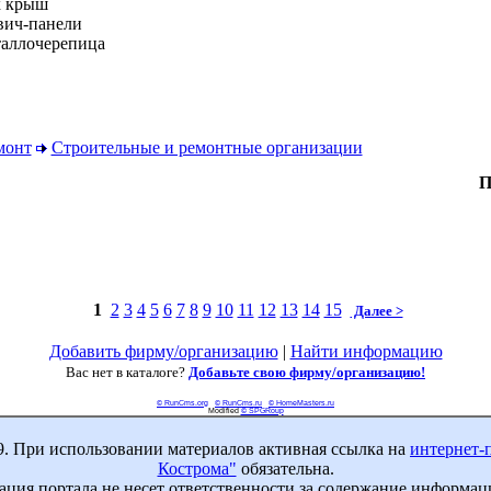
х крыш
двич-панели
еталлочерепица
монт
Строительные и ремонтные организации
П
1
2
3
4
5
6
7
8
9
10
11
12
13
14
15
Далее >
Добавить фирму/организацию
|
Найти информацию
Вас нет в каталоге?
Добавьте свою фирму/организацию!
© RunCms.org
© RunCms.ru
© HomeMasters.ru
Modified
© SPGRoup
9. При использовании материалов активная ссылка на
интернет-
Кострома"
обязательна.
ция портала не несет ответственности за содержание информац