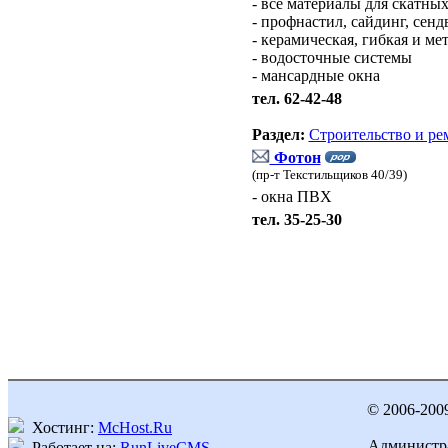
- все материалы для скатны
- профнастил, сайдинг, сен
- керамическая, гибкая и м
- водосточные системы
- мансардные окна
тел. 62-42-48
Раздел:
Строительство и ре
Фотон
(пр-т Текстильщиков 40/39)
- окна ПВХ
тел. 35-25-30
© 2006-200
Хостинг:
McHost.Ru
Администра
Работает на:
RunLiveCMS