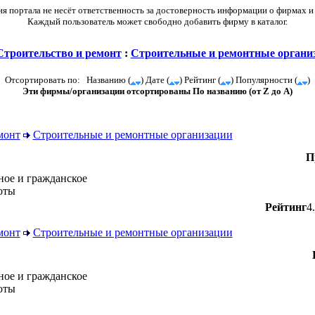
 портала не несёт ответственность за достоверность информации о фирмах и
Каждый пользователь может свободно добавить фирму в каталог.
Строительство и ремонт
:
Строительные и ремонтные органи
Отсортировать по: Названию (
) Дате (
) Рейтинг (
) Популярности (
)
Эти фирмы/организации отсортированы По названию (от Z до A)
монт
Строительные и ремонтные организации
П
ное и гражданское
оты
Рейтинг
4
монт
Строительные и ремонтные организации
ное и гражданское
оты