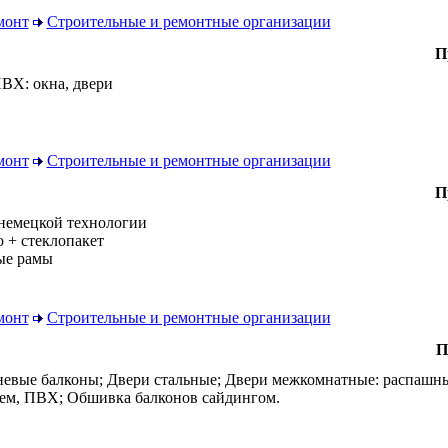
монт
Строительные и ремонтные организации
П
ПВХ: окна, двери
монт
Строительные и ремонтные организации
П
 немецкой технологии
о + стеклопакет
ые рамы
монт
Строительные и ремонтные организации
П
вые балконы; Двери стальные; Двери межкомнатные: распашны
ем, ПВХ; Обшивка балконов сайдингом.