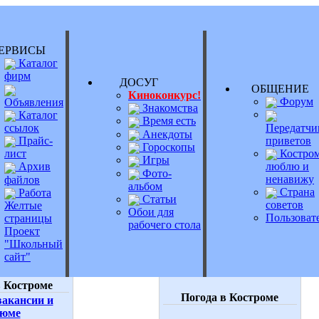
РВИСЫ
Каталог
фирм
ДОСУГ
ОБЩЕНИ
Киноконкурс!
Форум
Объявления
Знакомства
Каталог
Время есть
Передатчи
ссылок
Анекдоты
приветов
Прайс-
Гороскопы
Костром
лист
Игры
люблю и
Архив
Фото-
ненавижу
файлов
альбом
Страна
Работа
Статьи
советов
Желтые
Обои для
Пользоват
страницы
рабочего стола
Проект
"Школьный
сайт"
 Костроме
Погода в Костроме
акансии и
зюме