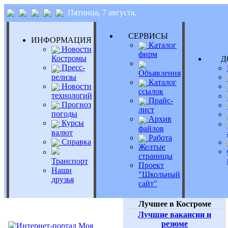
Пятница, 7 августа,
СЕРВИСЫ
ИНФОРМАЦИЯ
Каталог
Новости
фирм
Костромы
Д
Пресс-
Объявления
релизы
Каталог
Новости
ссылок
технологий
Прайс-
Прогноз
лист
погоды
Архив
Курсы
файлов
валют
Работа
Справка
Желтые
страницы
Транспорт
Проект
Наши
"Школьный
друзья
сайт"
Лучшее в Костроме
Лучшие вакансии и
резюме