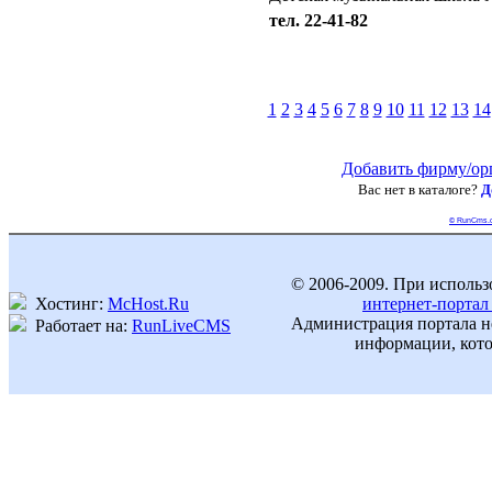
тел. 22-41-82
1
2
3
4
5
6
7
8
9
10
11
12
13
14
Добавить фирму/ор
Вас нет в каталоге?
Д
© RunCms.
© 2006-2009. При использ
Хостинг:
McHost.Ru
интернет-портал
Администрация портала не
Работает на:
RunLiveCMS
информации, кото