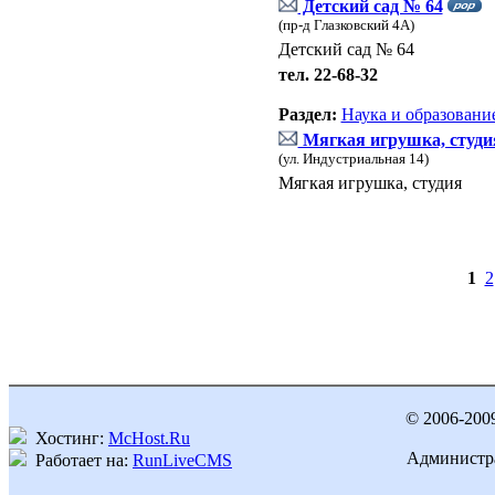
Детский сад № 64
(пр-д Глазковский 4А)
Детский сад № 64
тел. 22-68-32
Раздел:
Наука и образовани
Мягкая игрушка, студи
(ул. Индустриальная 14)
Мягкая игрушка, студия
1
2
© 2006-200
Хостинг:
McHost.Ru
Администра
Работает на:
RunLiveCMS