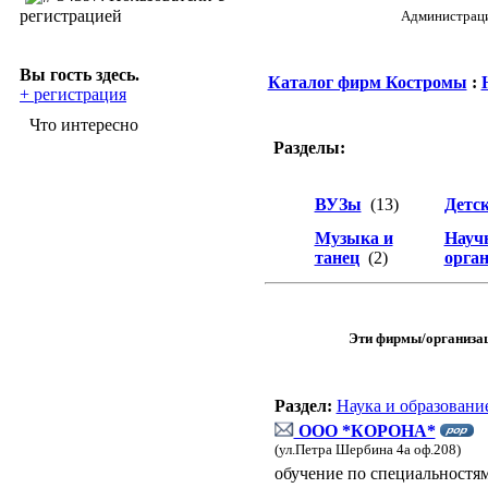
регистрацией
Администрация
Вы гость здесь.
Каталог фирм Костромы
:
+ регистрация
Что интересно
Разделы:
ВУЗы
(13)
Детс
Музыка и
Науч
танец
(2)
орга
Эти фирмы/организа
Раздел:
Наука и образовани
ООО *КОРОНА*
(ул.Петра Шербина 4а оф.208)
обучение по специальностям