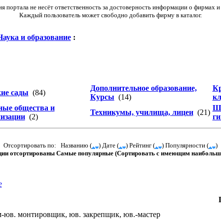
 портала не несёт ответственность за достоверность информации о фирмах и
Каждый пользователь может свободно добавить фирму в каталог.
Наука и образование
:
Дополнительное образование,
Кр
кие сады
(84)
Курсы
(14)
к
ные общества и
Шк
Техникумы, училища, лицеи
(21)
низации
(2)
ги
Отсортировать по: Названию (
) Дате (
) Рейтинг (
) Популярности (
)
ции отсортированы Самые популярные (Сортировать с имеющим наибольши
е
-юв. монтировщик, юв. закрепщик, юв.-мастер