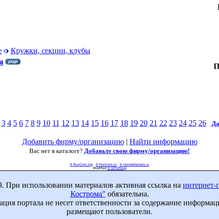
е
Кружки, секции, клубы
я
П
3
4
5
6
7
8
9
10
11
12
13
14
15
16
17
18
19
20
21
22
23
24
25
26
Да
Добавить фирму/организацию
|
Найти информацию
Вас нет в каталоге?
Добавьте свою фирму/организацию!
© RunCms.org
© RunCms.ru
© HomeMasters.ru
Modified
© SPGRoup
9. При использовании материалов активная ссылка на
интернет-
Кострома"
обязательна.
ция портала не несет ответственности за содержание информац
размещают пользователи.