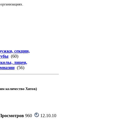
 организациях.
ужки, секции,
лубы
(60)
олы, лицеи,
мназии
(56)
м количество Хитов)
Просмотров
960
12.10.10