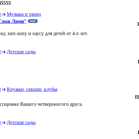
45555
е
Музыка и танец
Свои Люди"
у, хип-хопу и хаусу для детей от 4-х лет.
е
Детские сады
е
Кружки, секции, клубы
П
ссировке Вашего четвероногого друга.
е
Детские сады