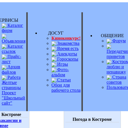
РВИСЫ
Каталог
фирм
ДОСУГ
ОБЩЕНИ
Киноконкурс!
Форум
Объявления
Знакомства
Каталог
Время есть
Передатчи
ссылок
Анекдоты
приветов
Прайс-
Гороскопы
Костром
лист
Игры
люблю и
Архив
Фото-
ненавижу
файлов
альбом
Страна
Работа
Статьи
советов
Желтые
Обои для
Пользоват
страницы
рабочего стола
Проект
"Школьный
сайт"
 Костроме
Погода в Костроме
акансии и
зюме