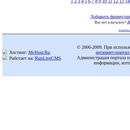
1
2
3
4
5
6
7
8
9
10
11
12
13
14
Добавить фирму/ор
Вас нет в каталоге?
Д
© RunCms.
© 2006-2009. При использ
Хостинг:
McHost.Ru
интернет-портал
Администрация портала не
Работает на:
RunLiveCMS
информации, кото