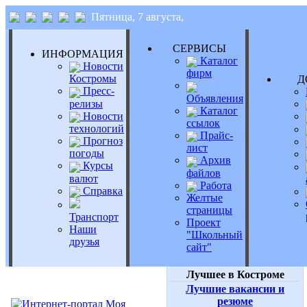
Пятница, 7 августа,
СЕРВИСЫ
ИНФОРМАЦИЯ
Каталог
Новости
фирм
Костромы
Д
Пресс-
Объявления
релизы
Каталог
Новости
ссылок
технологий
Прайс-
Прогноз
лист
погоды
Архив
Курсы
файлов
валют
Работа
Справка
Желтые
страницы
Транспорт
Проект
Наши
"Школьный
друзья
сайт"
Лучшее в Костроме
Лучшие вакансии и
резюме