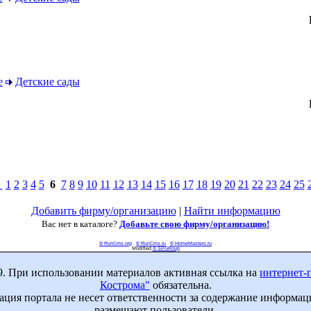
е
Детские сады
1
2
3
4
5
6
7
8
9
10
11
12
13
14
15
16
17
18
19
20
21
22
23
24
25
у
Добавить фирму/организацию
|
Найти информацию
Вас нет в каталоге?
Добавьте свою фирму/организацию!
© RunCms.org
© RunCms.ru
© HomeMasters.ru
Modified
© SPGRoup
9. При использовании материалов активная ссылка на
интернет-
Кострома"
обязательна.
ция портала не несет ответственности за содержание информац
размещают пользователи.