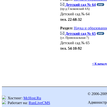
Детский сад № 64
(пр-д Глазковский 4А)
Детский сад № 64
тел. 22-68-32
Раздел:
Наука и образовани
Детский сад № 65
(ул. Привокзальная 7)
Детский сад № 65
тел. 54-10-92
< К начал
© 2006-200
Хостинг:
McHost.Ru
Администра
Работает на:
RunLiveCMS