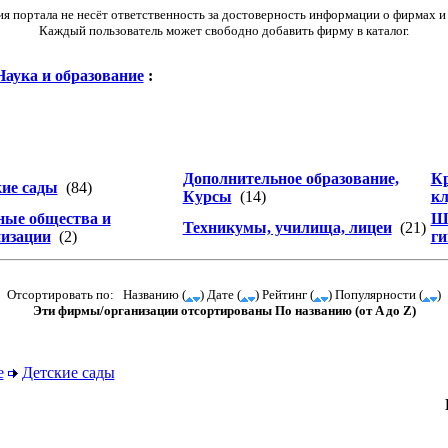
 портала не несёт ответственность за достоверность информации о фирмах и
Каждый пользователь может свободно добавить фирму в каталог.
Наука и образование
:
Дополнительное образование,
Кр
кие сады
(84)
Курсы
(14)
к
ные общества и
Шк
Техникумы, училища, лицеи
(21)
низации
(2)
ги
Отсортировать по: Названию (
) Дате (
) Рейтинг (
) Популярности (
)
Эти фирмы/организации отсортированы По названию (от A до Z)
е
Детские сады