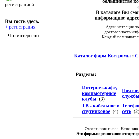
большинстве ко
регистрацией
В каталоге Вы см
информацию: адреса
Вы гость здесь.
+ регистрация
Администрация пор
достоверность инф
Что интересно
Каждый пользовател
Каталог фирм Костромы
:
С
Разделы:
Интернет-кафе,
Почто
компьютерные
служб
клубы
(3)
ТВ - кабельное и
Телефо
спутниковое
(4)
сеть
(2
Отсортировать по: Названию 
Эти фирмы/организации отсортир