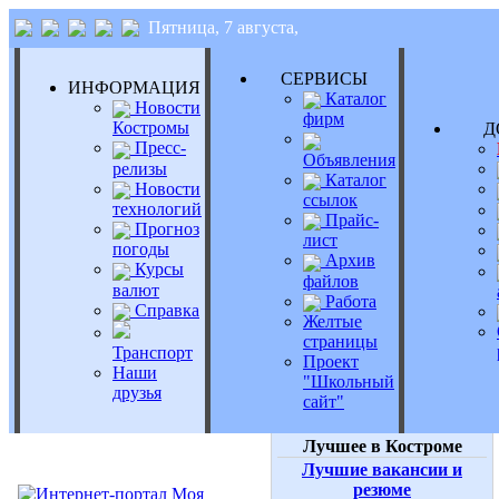
Пятница, 7 августа,
СЕРВИСЫ
ИНФОРМАЦИЯ
Каталог
Новости
фирм
Костромы
Д
Пресс-
Объявления
релизы
Каталог
Новости
ссылок
технологий
Прайс-
Прогноз
лист
погоды
Архив
Курсы
файлов
валют
Работа
Справка
Желтые
страницы
Транспорт
Проект
Наши
"Школьный
друзья
сайт"
Лучшее в Костроме
Лучшие вакансии и
резюме